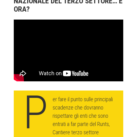
NAZIONALE DEL TERZO SETTORE… E
ORA?
P
er fare il punto sulle principali
scadenze che dovranno
rispettare gli enti che sono
entrati a far parte del Runts,
Cantiere terzo settore