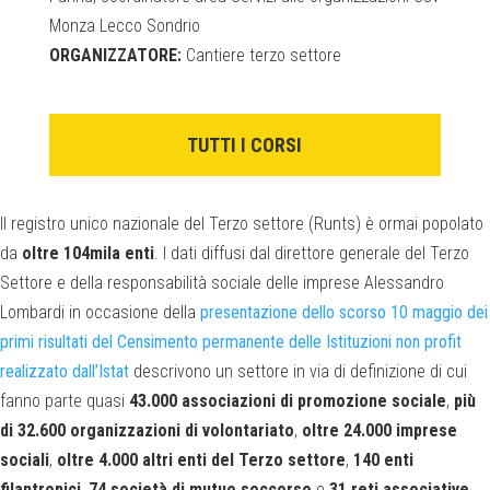
Monza Lecco Sondrio
ORGANIZZATORE:
Cantiere terzo settore
TUTTI I CORSI
Il registro unico nazionale del Terzo settore (Runts) è ormai popolato
da
oltre 104mila enti
. I dati diffusi dal direttore generale del Terzo
Settore e della responsabilità sociale delle imprese Alessandro
Lombardi in occasione della
presentazione dello scorso 10 maggio dei
primi risultati del Censimento permanente delle Istituzioni non profit
realizzato dall’Istat
descrivono un settore in via di definizione di cui
fanno parte quasi
43.000 associazioni di promozione sociale
,
più
di 32.600 organizzazioni di volontariato
,
oltre 24.000 imprese
sociali
,
oltre 4.000 altri enti del Terzo settore
,
140 enti
filantropici
,
74 società di mutuo soccorso
e
31 reti associative
.