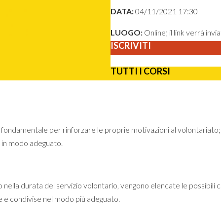
DATA:
04/11/2021 17:30
LUOGO:
Online; il link verrà invi
ISCRIVITI
TUTTI I CORSI
damentale per rinforzare le proprie motivazioni al volontariato;
li in modo adeguato.
lla durata del servizio volontario, vengono elencate le possibili 
te e condivise nel modo più adeguato.