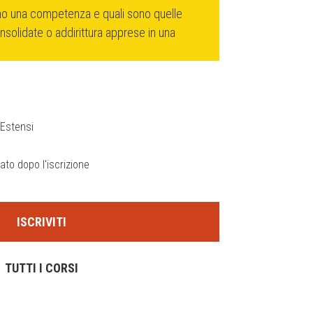
o una competenza e quali sono quelle
olidate o addirittura apprese in una
?
Estensi
viato dopo l'iscrizione
ISCRIVITI
TUTTI I CORSI