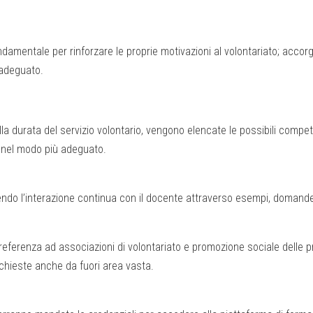
mentale per rinforzare le proprie motivazioni al volontariato; accorg
 adeguato.
a durata del servizio volontario, vengono elencate le possibili compet
e nel modo più adeguato.
endo l’interazione continua con il docente attraverso esempi, domande,
 preferenza ad associazioni di volontariato e promozione sociale delle 
ichieste anche da fuori area vasta.