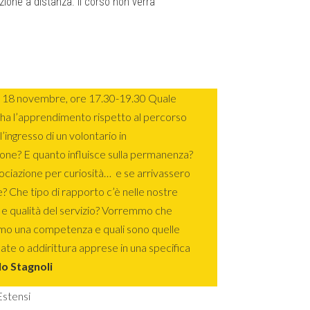
azione a distanza. Il corso non verrà
1, 18 novembre, ore 17.30-19.30 Quale
ha l’apprendimento rispetto al percorso
l’ingresso di un volontario in
ione? E quanto influisce sulla permanenza?
sociazione per curiosità… e se arrivassero
? Che tipo di rapporto c’è nelle nostre
e qualità del servizio? Vorremmo che
mo una competenza e quali sono quelle
te o addirittura apprese in una specifica
lo Stagnoli
stensi