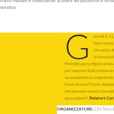
ti verranno mandate le credenziali per accedere alla piattaforma di form
nterattiva.
G
iovedì 4, 1
importanza 
che porta al
un’associaz
Molti giovani scelgono un’as
per saperne di più e imparare
associazioni tra competenze 
fosse diverso? Come definia
che possono essere consolida
associazione?
Relatori: Car
ORGANIZZATORE:
CSV Terre E