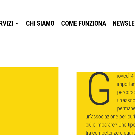
RVIZI
CHI SIAMO
COME FUNZIONA
NEWSLE
RVIZI
CHI SIAMO
COME FUNZIONA
NEWSLE
G
iovedì 4
importan
percorso 
un’assoc
permanen
un’associazione per cur
più e imparare? Che tipo
tra competenze e quali