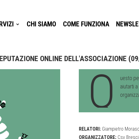
RVIZI
CHI SIAMO
COME FUNZIONA
NEWSLE
RVIZI
CHI SIAMO
COME FUNZIONA
NEWSLE
REPUTAZIONE ONLINE DELL'ASSOCIAZIONE (09
Q
uesto pe
aiutarti 
organizz
RELATORI:
Giampietro Morasc
ORGANIZZATORE:
Csv Bresci