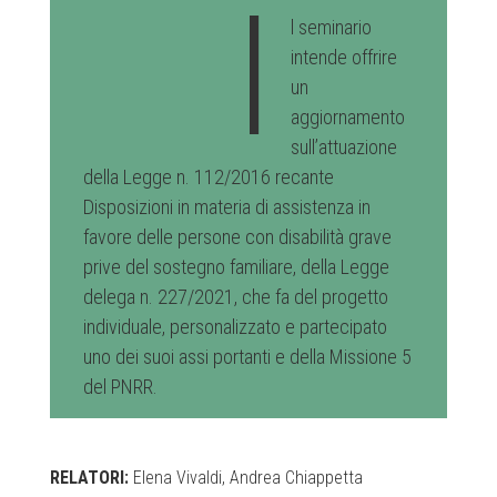
I
l seminario
intende offrire
un
aggiornamento
sull’attuazione
della Legge n. 112/2016 recante
Disposizioni in materia di assistenza in
favore delle persone con disabilità grave
prive del sostegno familiare, della Legge
delega n. 227/2021, che fa del progetto
individuale, personalizzato e partecipato
uno dei suoi assi portanti e della Missione 5
del PNRR.
RELATORI:
Elena Vivaldi, Andrea Chiappetta