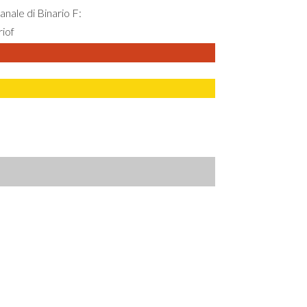
nale di Binario F:
iof