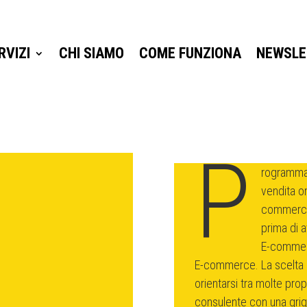
RVIZI
CHI SIAMO
COME FUNZIONA
NEWSLE
RVIZI
CHI SIAMO
COME FUNZIONA
NEWSLE
P
rogramma d
vendita on
commerce 
prima di a
E-commerc
E-commerce. La scelta d
orientarsi tra molte pro
consulente con una grigli