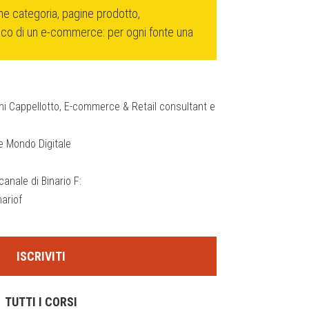
 categoria, pagine prodotto,
fico di un e-commerce: per ogni fonte una
i Cappellotto, E-commerce & Retail consultant e
 Mondo Digitale
anale di Binario F:
ariof
ISCRIVITI
TUTTI I CORSI