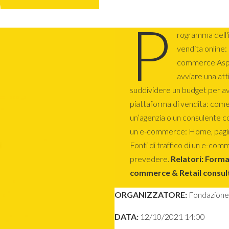
P
rogramma dell'i
vendita online: 
commerce Aspett
avviare una at
suddividere un budget per a
piattaforma di vendita: come
un’agenzia o un consulente con
un e-commerce: Home, pagin
Fonti di traffico di un e-com
prevedere.
Relatori: Forma
commerce & Retail consul
ORGANIZZATORE:
Fondazione
DATA:
12/10/2021 14:00