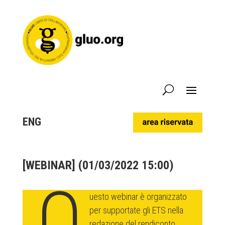
ENG
[WEBINAR] (01/03/2022 15:00)
Q
uesto webinar è organizzato
per supportate gli ETS nella
redazione del rendiconto