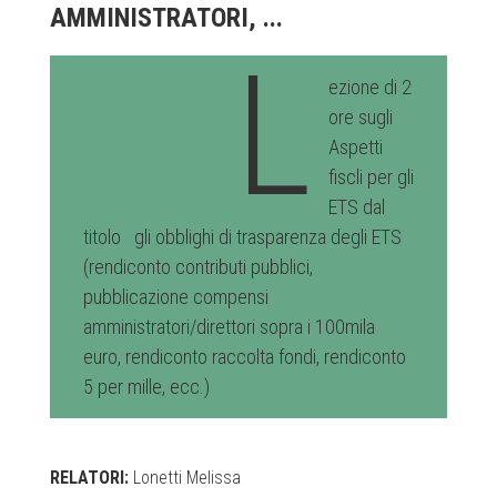
AMMINISTRATORI, ...
L
ezione di 2
ore sugli
Aspetti
fiscli per gli
ETS dal
titolo gli obblighi di trasparenza degli ETS
(rendiconto contributi pubblici,
pubblicazione compensi
amministratori/direttori sopra i 100mila
euro, rendiconto raccolta fondi, rendiconto
5 per mille, ecc.)
RELATORI:
Lonetti Melissa