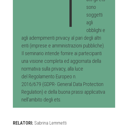
T
sono
soggetti
agli
obblighi e
agli adempimenti privacy al pari degli altri
enti (imprese e amministrazioni pubbliche).
Il seminario intende fornire ai partecipanti
una visione completa ed aggiornata della
normativa sulla privacy, alla luce
del Regolamento Europeo n.
2016/679 (GDPR- General Data Protection
Regulation) e della buona prassi applicativa
nell’ambito degli ets.
RELATORI:
Sabrina Lemmetti