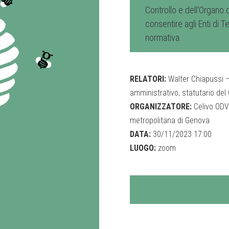
Controllo e dell'Organo 
consentire agli Enti di T
normativa.
RELATORI:
Walter Chiapussi –
amministrativo, statutario del 
ORGANIZZATORE:
Celivo ODV -
metropolitana di Genova
DATA:
30/11/2023 17:00
LUOGO:
zoom