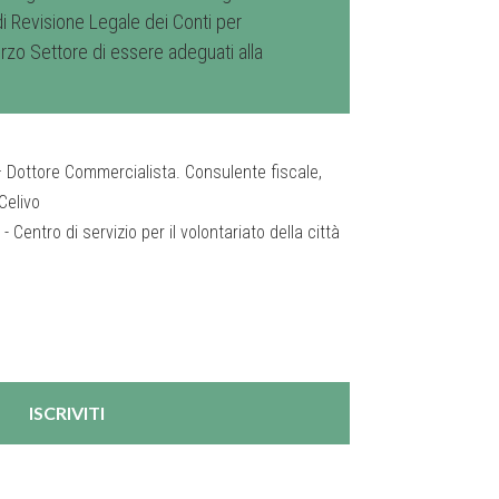
di Revisione Legale dei Conti per
erzo Settore di essere adeguati alla
 Dottore Commercialista. Consulente fiscale,
Celivo
 Centro di servizio per il volontariato della città
ISCRIVITI