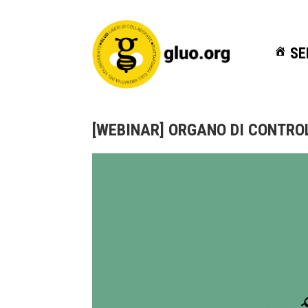
SE
SE
[WEBINAR] ORGANO DI CONTROLL