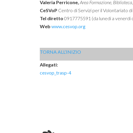
Valeria Perricone,
Area Formazione, Biblioteca
CeSVoP
Centro di Servizi per il Volontariato 
Tel diretto
0917775591 (da lunedi a venerdi o
Web
www.cesvop.org
TORNA ALL’INIZIO
Allegati:
cesvop_trasp-4