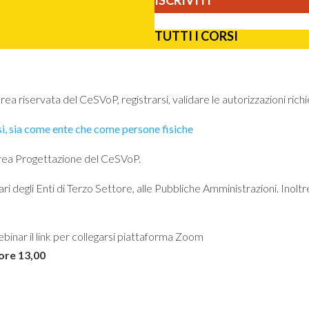
ISCRIVITI
TUTTI I CORSI
a riservata del CeSVoP, registrarsi, validare le autorizzazioni richie
rsi, sia come ente che come persone fisiche
’area Progettazione del CeSVoP.
ri degli Enti di Terzo Settore, alle Pubbliche Amministrazioni. Inoltr
ebinar il link per collegarsi piattaforma Zoom
 ore 13,00