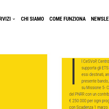
RVIZI
CHI SIAMO
COME FUNZIONA
NEWSLE
RVIZI
CHI SIAMO
COME FUNZIONA
NEWSLE
I
l CeSVoP, Centro 
supporta gli ETS
essi destinati, an
presente bando, 
su Missione 5- 
del PNRR con un contri
€ 250.000 per ogni prog
con Scadenza 1 marzo 2