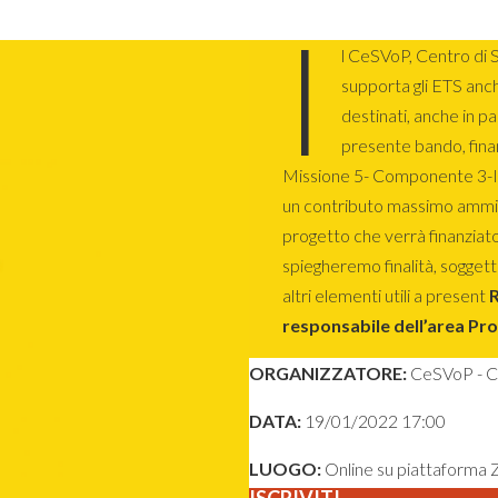
I
l CeSVoP, Centro di S
supporta gli ETS anch
destinati, anche in par
presente bando, finan
Missione 5- Componente 3-
un contributo massimo ammis
progetto che verrà finanzia
spiegheremo finalità, soggett
altri elementi utili a present
R
responsabile dell’area Pr
ORGANIZZATORE:
CeSVoP - Cen
DATA:
19/01/2022 17:00
LUOGO:
Online su piattaforma