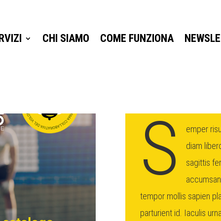
RVIZI
CHI SIAMO
COME FUNZIONA
NEWSLE
RVIZI
CHI SIAMO
COME FUNZIONA
NEWSLE
S
emper risu
diam liber
sagittis f
accumsan.
tempor mollis sapien pla
parturient id. Iaculis ur