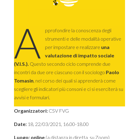
A
pprofondire la conoscenza degli
strumenti e delle modalità operative
per impostare e realizzare
una
valutazione di impatto sociale
(V.I.S.).
Questo secondo ciclo comprende due
incontri da due ore ciascuno con il sociologo
Paolo
Tomasin
, nel corso dei quali si apprenderà come
scegliere gli indicatori più consoni e ci si eserciterà su
avvisi e formulari.
Organizzatori:
CSV FVG
Date:
18, 22/03/2021, 16.00-18.00
Luogo: online
(a distanza in diretta, su Zoom)