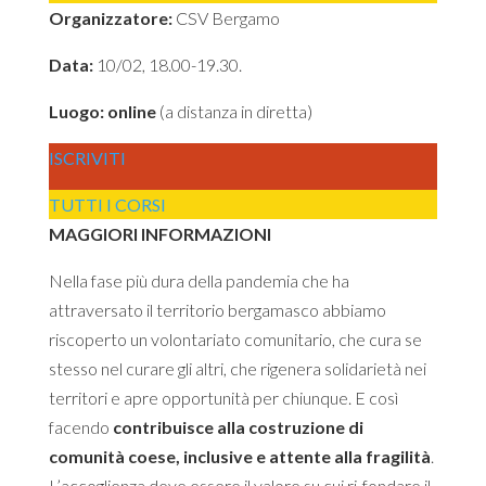
Organizzatore:
CSV Bergamo
Data:
10/02, 18.00-19.30.
Luogo: online
(a distanza in diretta)
ISCRIVITI
TUTTI I CORSI
MAGGIORI INFORMAZIONI
Nella fase più dura della pandemia che ha
attraversato il territorio bergamasco abbiamo
riscoperto un volontariato comunitario, che cura se
stesso nel curare gli altri, che rigenera solidarietà nei
territori e apre opportunità per chiunque. E così
facendo
contribuisce alla costruzione di
comunità coese, inclusive e attente alla fragilità
.
L’accoglienza deve essere il valore su cui ri-fondare il