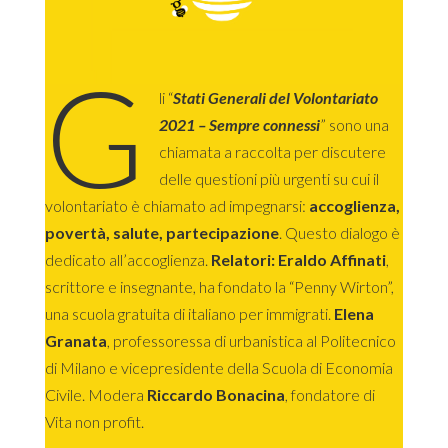
G
li “
Stati Generali del Volontariato
2021 – Sempre connessi
” sono una
chiamata a raccolta per discutere
delle questioni più urgenti su cui il
volontariato è chiamato ad impegnarsi:
accoglienza,
povertà, salute, partecipazione
. Questo dialogo è
dedicato all’accoglienza.
Relatori: Eraldo Affinati
,
scrittore e insegnante, ha fondato la “Penny Wirton”,
una scuola gratuita di italiano per immigrati.
Elena
Granata
, professoressa di urbanistica al Politecnico
di Milano e vicepresidente della Scuola di Economia
Civile. Modera
Riccardo Bonacina
, fondatore di
Vita non profit.